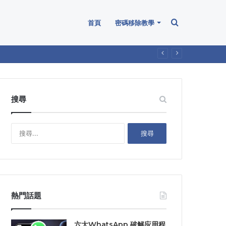
Search
首頁
密碼移除教學
for
搜尋
搜
尋
關
鍵
字
:
熱門話題
六大WhatsApp 破解应用程