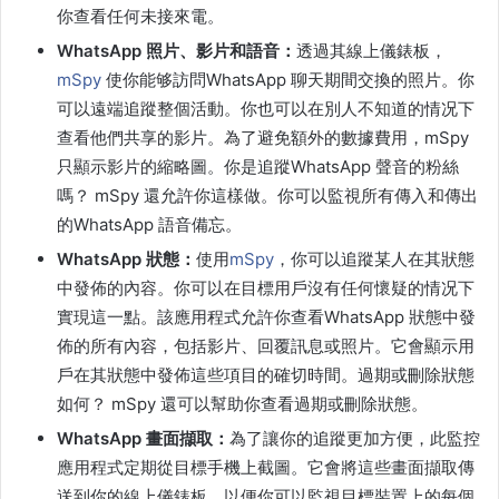
你查看任何未接來電。
WhatsApp 照片、影片和語音：
透過其線上儀錶板，
mSpy
使你能够訪問WhatsApp 聊天期間交換的照片。你
可以遠端追蹤整個活動。你也可以在別人不知道的情况下
查看他們共享的影片。為了避免額外的數據費用，mSpy
只顯示影片的縮略圖。你是追蹤WhatsApp 聲音的粉絲
嗎？ mSpy 還允許你這樣做。你可以監視所有傳入和傳出
的WhatsApp 語音備忘。
WhatsApp 狀態：
使用
mSpy
，你可以追蹤某人在其狀態
中發佈的內容。你可以在目標用戶沒有任何懷疑的情况下
實現這一點。該應用程式允許你查看WhatsApp 狀態中發
佈的所有內容，包括影片、回覆訊息或照片。它會顯示用
戶在其狀態中發佈這些項目的確切時間。過期或刪除狀態
如何？ mSpy 還可以幫助你查看過期或刪除狀態。
WhatsApp 畫面擷取：
為了讓你的追蹤更加方便，此監控
應用程式定期從目標手機上截圖。它會將這些畫面擷取傳
送到你的線上儀錶板，以便你可以監視目標裝置上的每個