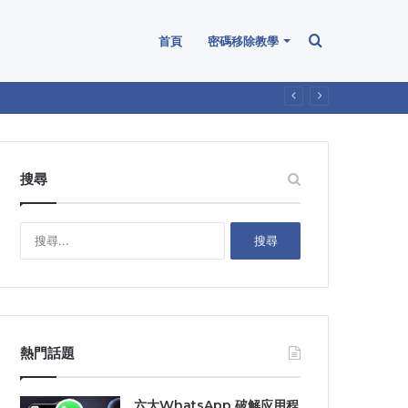
Search
首頁
密碼移除教學
for
搜尋
搜
尋
關
鍵
字
:
熱門話題
六大WhatsApp 破解应用程