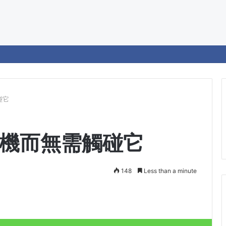
碰它
機而無需觸碰它
148
Less than a minute