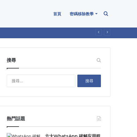
Search
首頁
密碼移除教學
for
搜尋
搜
尋
關
鍵
字
:
熱門話題
六大WhatsApp 破解应用程