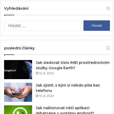
Vyhledávání
V
y
h
l
e
poslední články
d
á
v
Jak sledovat číslo IMEI prostřednictvím
á
služby Google Earth?
n
12. 8. 2022
í
Jak zjistit, s kým si někdo píše bez
telefonu
10. 8. 2022
Jak naklonovat něčí aplikaci
WhatsApp v systému Android?