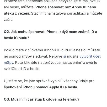
Protože tato špehovací aplikace nevyžaduje e-mailové ID
ani heslo, můžete
iPhone špehovat bez Apple ID nebo
útěku z vězení
. Stačí mít nainstalovanou aplikaci a můžete
začít.
Q2. Jak mohu špehovat iPhone, když mám známé ID a
heslo iCloudu?
Pokud máte k cílovému iPhonu iCloud ID a heslo, můžete
jej pomocí mSpy sledovat. Nejprve
si
musíte
vytvořit účet
mSpy
. Poté klikněte na „průvodce nastavením“ a ověřte
své iCloud ID a heslo.
Ujistěte se, že jste správně vyplnili všechny údaje pro
špehování iPhonu pomocí Apple ID a hesla
.
Q3. Musím mít přístup k cílovému telefonu?