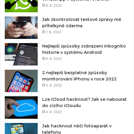
8. 8. 2022
Jak zkontrolovat textové zprávy mé
přítelkyně zdarma
7. 8. 2022
Nejlepší způsoby zobrazení inkognito
historie v systému Android
6. 8. 2022
2 nejlepší bezplatné způsoby
monitorování iPhonu v roce 2022
5. 8. 2022
Lze iCloud hacknout? Jak se nabourat
do cizího iCloudu
4. 8. 2022
Jak hacknout něčí fotoaparát v
telefonu