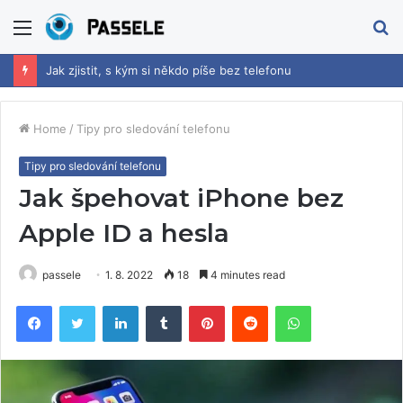
Menu
S
fo
Jak zjistit, s kým si někdo píše bez telefonu
Home
/
Tipy pro sledování telefonu
Tipy pro sledování telefonu
Jak špehovat iPhone bez
Apple ID a hesla
passele
1. 8. 2022
18
4 minutes read
Facebook
Twitter
LinkedIn
Tumblr
Pinterest
Reddit
WhatsApp