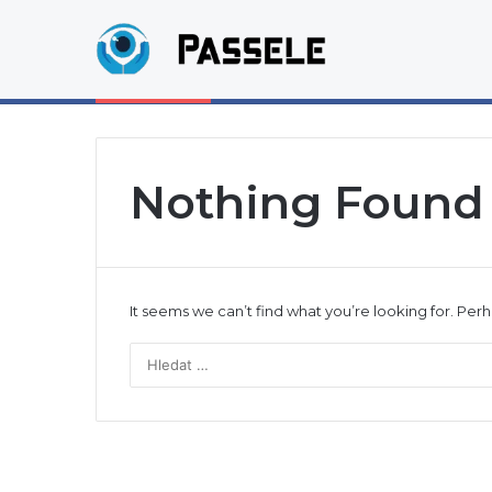
Jak zjistit, s kým si někdo píše bez tel
Breaking News
Nothing Found
It seems we can’t find what you’re looking for. Per