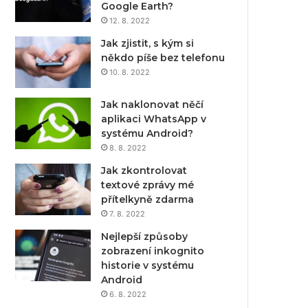
Google Earth?
12. 8. 2022
Jak zjistit, s kým si
někdo píše bez telefonu
10. 8. 2022
Jak naklonovat něčí
aplikaci WhatsApp v
systému Android?
8. 8. 2022
Jak zkontrolovat
textové zprávy mé
přítelkyně zdarma
7. 8. 2022
Nejlepší způsoby
zobrazení inkognito
historie v systému
Android
6. 8. 2022