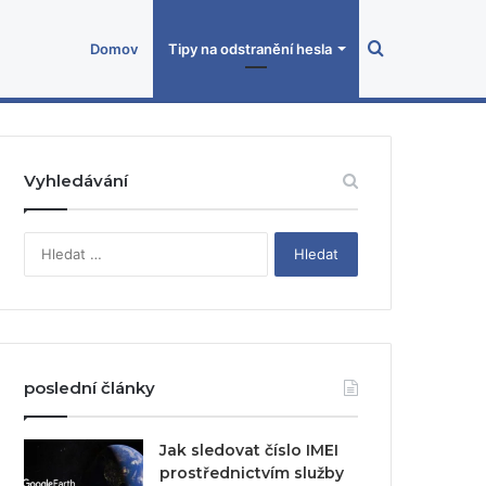
Search
Domov
Tipy na odstranění hesla
for
Vyhledávání
V
y
h
l
e
d
á
poslední články
v
á
n
Jak sledovat číslo IMEI
í
prostřednictvím služby